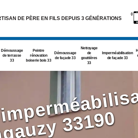
TISAN DE PÈRE EN FILS DEPUIS 3 GÉNÉRATIONS
Nettoyage
Démoussage
Peintre
H
Démoussage
de
Imperméabilisation
de terrasse
rénovation
de façade 33
gouttières
de façade 33
33
boiserie bois 33
33
e
0