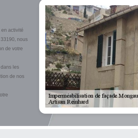
 en activité
y 33190, nous
on de votre
 dans les
ition de nos
otre