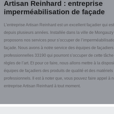
Artisan Reinhard : entreprise
imperméabilisation de façade
L’entreprise Artisan Reinhard est un excellent façadier qui est
depuis plusieurs années. Installée dans la ville de Mongauz
proposons nos services pour s’occuper de l’imperméabilisati
façade. Nous avons à notre service des équipes de façadiers
professionnelles 33190 qui pourront s’occuper de cette tâche
règles de l’art. Et pour ce faire, nous allons mettre à la dispos
équipes de façadiers des produits de qualité et des matériels
professionnels. Il est à noter que, vous pouvez faire appel à n
entreprise Artisan Reinhard à tout moment.