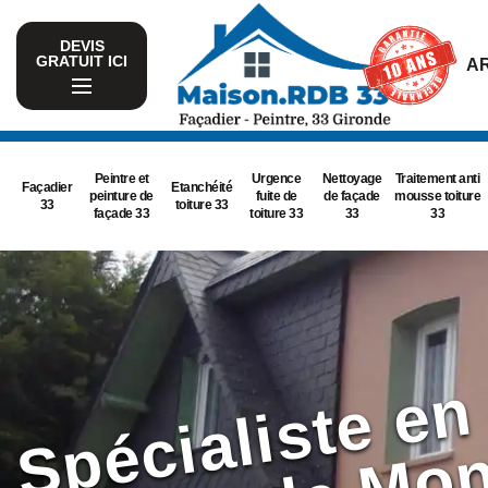
DEVIS
GRATUIT ICI
AR
Peintre et
Urgence
Nettoyage
Traitement anti
Façadier
Etanchéité
peinture de
fuite de
de façade
mousse toiture
33
toiture 33
façade 33
toiture 33
33
33