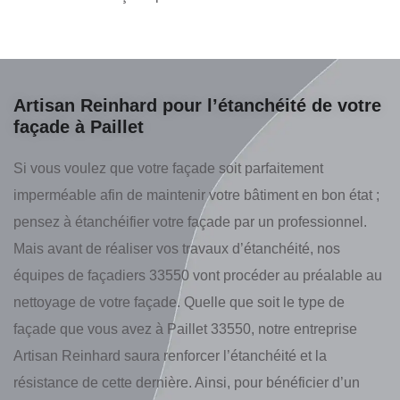
Artisan Reinhard pour l’étanchéité de votre
façade à Paillet
Si vous voulez que votre façade soit parfaitement
imperméable afin de maintenir votre bâtiment en bon état ;
pensez à étanchéifier votre façade par un professionnel.
Mais avant de réaliser vos travaux d’étanchéité, nos
équipes de façadiers 33550 vont procéder au préalable au
nettoyage de votre façade. Quelle que soit le type de
façade que vous avez à Paillet 33550, notre entreprise
Artisan Reinhard saura renforcer l’étanchéité et la
résistance de cette dernière. Ainsi, pour bénéficier d’un