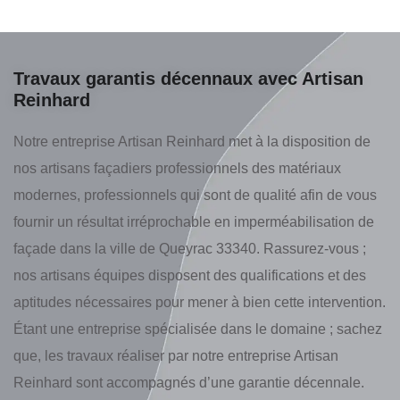
Travaux garantis décennaux avec Artisan
Reinhard
Notre entreprise Artisan Reinhard met à la disposition de
nos artisans façadiers professionnels des matériaux
modernes, professionnels qui sont de qualité afin de vous
fournir un résultat irréprochable en imperméabilisation de
façade dans la ville de Queyrac 33340. Rassurez-vous ;
nos artisans équipes disposent des qualifications et des
aptitudes nécessaires pour mener à bien cette intervention.
Étant une entreprise spécialisée dans le domaine ; sachez
que, les travaux réaliser par notre entreprise Artisan
Reinhard sont accompagnés d’une garantie décennale.