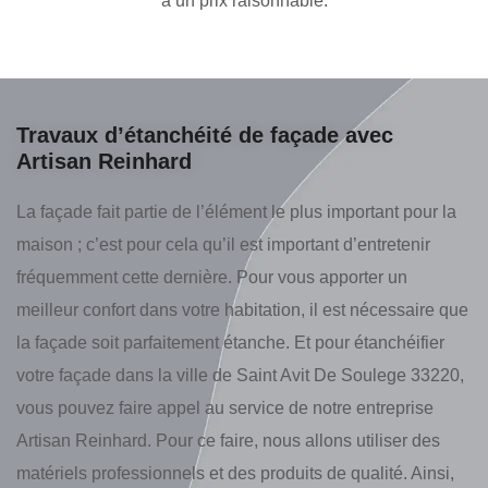
à un prix raisonnable.
Travaux d’étanchéité de façade avec
Artisan Reinhard
La façade fait partie de l’élément le plus important pour la
maison ; c’est pour cela qu’il est important d’entretenir
fréquemment cette dernière. Pour vous apporter un
meilleur confort dans votre habitation, il est nécessaire que
la façade soit parfaitement étanche. Et pour étanchéifier
votre façade dans la ville de Saint Avit De Soulege 33220,
vous pouvez faire appel au service de notre entreprise
Artisan Reinhard. Pour ce faire, nous allons utiliser des
matériels professionnels et des produits de qualité. Ainsi,