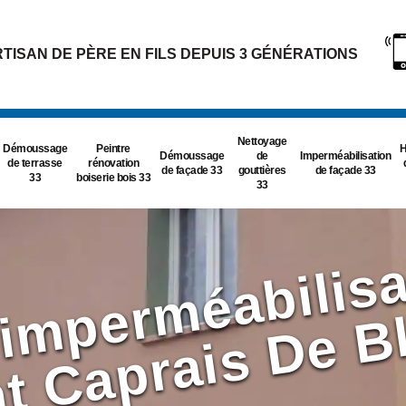
TISAN DE PÈRE EN FILS DEPUIS 3 GÉNÉRATIONS
Nettoyage
Démoussage
Peintre
H
Démoussage
de
Imperméabilisation
de terrasse
rénovation
de façade 33
gouttières
de façade 33
33
boiserie bois 33
33