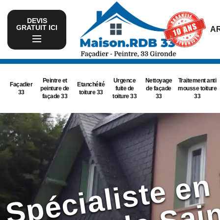
DEVIS
GRATUIT ICI
AR
Peintre et
Urgence
Nettoyage
Traitement anti
Façadier
Etanchéité
peinture de
fuite de
de façade
mousse toiture
33
toiture 33
façade 33
toiture 33
33
33