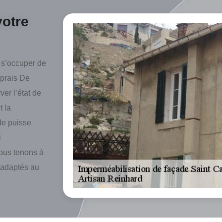
votre
r s’occuper de
aprais De
er l’état de
t la
de puisse
i
Nous tenons à
t adaptés au