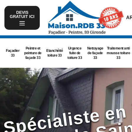
DEVIS
GRATUIT ICI
AR
Peintre et
Urgence
Nettoyage
Traitement anti
Façadier
Etanchéité
peinture de
fuite de
de façade
mousse toiture
33
toiture 33
façade 33
toiture 33
33
33