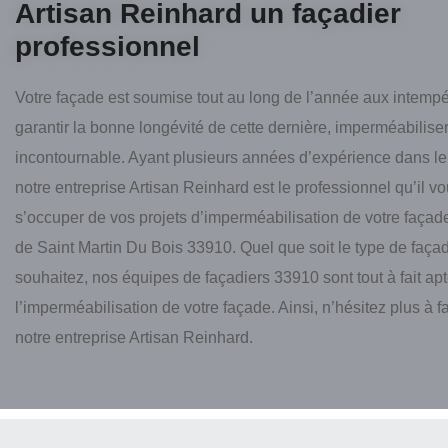
Artisan Reinhard un façadier
professionnel
Votre façade est soumise tout au long de l’année aux intempé
garantir la bonne longévité de cette dernière, imperméabiliser
incontournable. Ayant plusieurs années d’expérience dans le
notre entreprise Artisan Reinhard est le professionnel qu’il vo
s’occuper de vos projets d’imperméabilisation de votre façade
de Saint Martin Du Bois 33910. Quel que soit le type de faç
souhaitez, nos équipes de façadiers 33910 sont tout à fait apt
l’imperméabilisation de votre façade. Ainsi, n’hésitez plus à f
notre entreprise Artisan Reinhard.