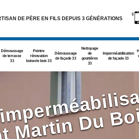
TISAN DE PÈRE EN FILS DEPUIS 3 GÉNÉRATIONS
Nettoyage
Démoussage
Peintre
H
Démoussage
de
Imperméabilisation
de terrasse
rénovation
de façade 33
gouttières
de façade 33
33
boiserie bois 33
33