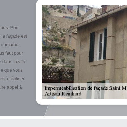
ries. Pour
 la façade est
 domaine ;
us faut pour
 dans la ville
ade que vous
es à réaliser
aire appel à