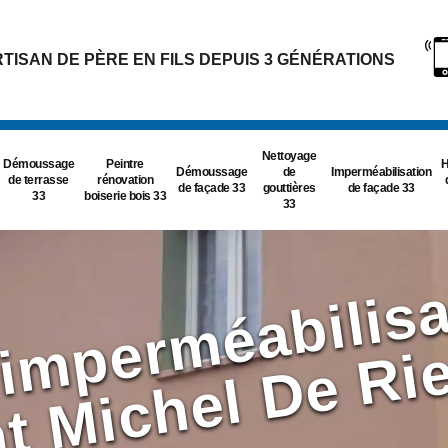
TISAN DE PÈRE EN FILS DEPUIS 3 GÉNÉRATIONS
Nettoyage
Démoussage
Peintre
H
Démoussage
de
Imperméabilisation
de terrasse
rénovation
de façade 33
gouttières
de façade 33
33
boiserie bois 33
33