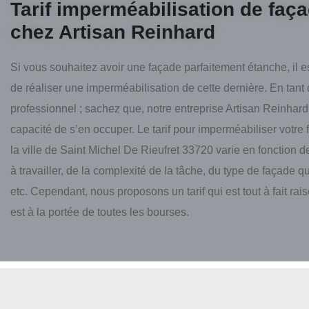
Tarif imperméabilisation de faç
chez Artisan Reinhard
Si vous souhaitez avoir une façade parfaitement étanche, il e
de réaliser une imperméabilisation de cette dernière. En tant
professionnel ; sachez que, notre entreprise Artisan Reinhard
capacité de s’en occuper. Le tarif pour imperméabiliser votre
la ville de Saint Michel De Rieufret 33720 varie en fonction de
à travailler, de la complexité de la tâche, du type de façade 
etc. Cependant, nous proposons un tarif qui est tout à fait rai
est à la portée de toutes les bourses.