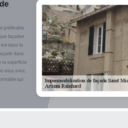
ade
st préférable
 que façadier
 est dans la
 façade dans
 la superficie
que vous avez,
sonnable qui