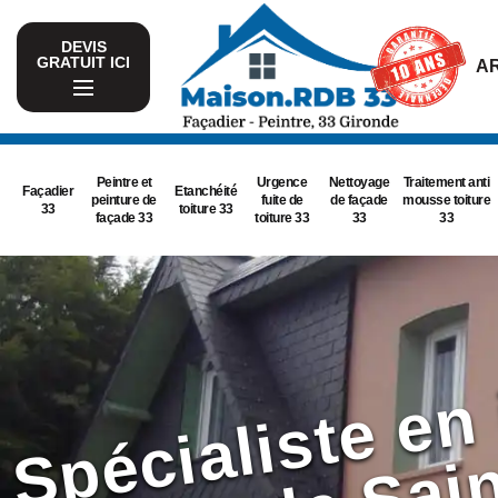
DEVIS
GRATUIT ICI
AR
Peintre et
Urgence
Nettoyage
Traitement anti
Façadier
Etanchéité
peinture de
fuite de
de façade
mousse toiture
33
toiture 33
façade 33
toiture 33
33
33