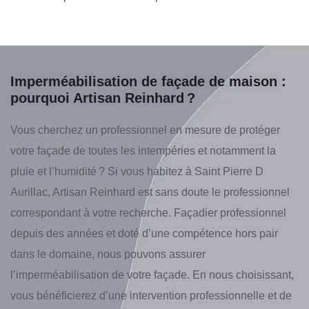
Imperméabilisation de façade de maison :
pourquoi Artisan Reinhard ?
Vous cherchez un professionnel en mesure de protéger
votre façade de toutes les intempéries et notamment la
pluie et l’humidité ? Si vous habitez à Saint Pierre D
Aurillac, Artisan Reinhard est sans doute le professionnel
correspondant à votre recherche. Façadier professionnel
depuis des années et doté d’une compétence hors pair
dans le domaine, nous pouvons assurer
l’imperméabilisation de votre façade. En nous choisissant,
vous bénéficierez d’une intervention professionnelle et de