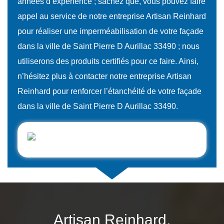
années d’expérience ; sachez que, vous pouvez faire
appel au service de notre entreprise Artisan Reinhard
pour réaliser une imperméabilisation de votre façade
dans la ville de Saint Pierre D Aurillac 33490 ; nous
utiliserons des produits certifiés pour ce faire. Ainsi,
n’hésitez plus à contacter notre entreprise Artisan
Reinhard pour renforcer l’étanchéité de votre façade
dans la ville de Saint Pierre D Aurillac 33490.
Artisan Reinhard,