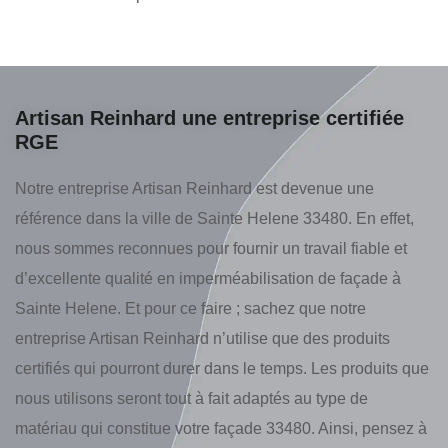
Artisan Reinhard une entreprise certifiée
RGE
Notre entreprise Artisan Reinhard est devenue une
référence dans la ville de Sainte Helene 33480. En effet,
nous sommes reconnues pour fournir un travail fiable et
d’excellente qualité en imperméabilisation de façade à
Sainte Helene. Et pour ce faire ; sachez que notre
entreprise Artisan Reinhard n’utilise que des produits
certifiés qui pourront durer dans le temps. Les produits que
nous utilisons seront tout à fait adaptés au type de
matériau qui constitue votre façade 33480. Ainsi, pensez à