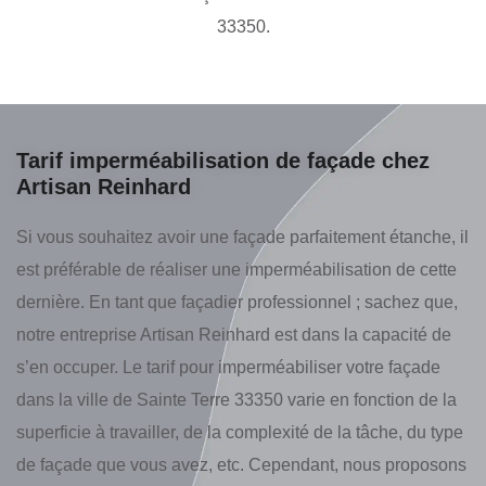
33350.
Tarif imperméabilisation de façade chez
Artisan Reinhard
Si vous souhaitez avoir une façade parfaitement étanche, il
est préférable de réaliser une imperméabilisation de cette
dernière. En tant que façadier professionnel ; sachez que,
notre entreprise Artisan Reinhard est dans la capacité de
s’en occuper. Le tarif pour imperméabiliser votre façade
dans la ville de Sainte Terre 33350 varie en fonction de la
superficie à travailler, de la complexité de la tâche, du type
de façade que vous avez, etc. Cependant, nous proposons