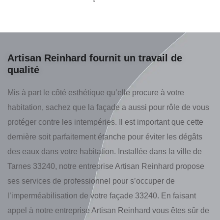
Artisan Reinhard fournit un travail de
qualité
Mis à part le côté esthétique qu’elle procure à votre
habitation, sachez que la façade a aussi pour rôle de vous
protéger contre les intempéries. Il est important que cette
dernière soit parfaitement étanche pour éviter les dégâts
des eaux dans votre habitation. Installée dans la ville de
Tarnes 33240, notre entreprise Artisan Reinhard propose
ses services de professionnel pour s’occuper de
l’imperméabilisation de votre façade 33240. En faisant
appel à notre entreprise Artisan Reinhard vous êtes sûr de