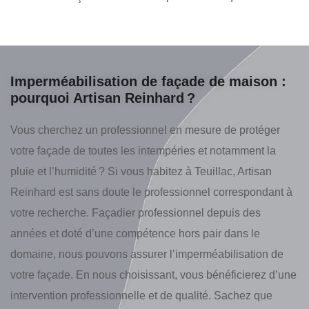
Imperméabilisation de façade de maison :
pourquoi Artisan Reinhard ?
Vous cherchez un professionnel en mesure de protéger
votre façade de toutes les intempéries et notamment la
pluie et l’humidité ? Si vous habitez à Teuillac, Artisan
Reinhard est sans doute le professionnel correspondant à
votre recherche. Façadier professionnel depuis des
années et doté d’une compétence hors pair dans le
domaine, nous pouvons assurer l’imperméabilisation de
votre façade. En nous choisissant, vous bénéficierez d’une
intervention professionnelle et de qualité. Sachez que