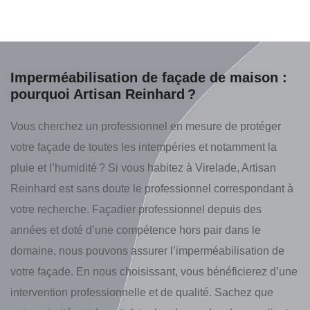
Imperméabilisation de façade de maison :
pourquoi Artisan Reinhard ?
Vous cherchez un professionnel en mesure de protéger
votre façade de toutes les intempéries et notamment la
pluie et l’humidité ? Si vous habitez à Virelade, Artisan
Reinhard est sans doute le professionnel correspondant à
votre recherche. Façadier professionnel depuis des
années et doté d’une compétence hors pair dans le
domaine, nous pouvons assurer l’imperméabilisation de
votre façade. En nous choisissant, vous bénéficierez d’une
intervention professionnelle et de qualité. Sachez que