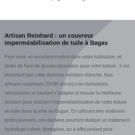
Artisan Reinhard : un couvreur
imperméabilisation de tuile à Bagas
Pour avoir un excellent confort dans votre habitation, et
éviter de faire de grosse réparation pour votre toiture ; il est
important que cette dernière soit bien étanche. Nos
artisans couvreurs 33190 ont reçu les formations
nécessaires et sauront s’adapter et trouver la meilleure
solution pour réaliser l’imperméabilisation de votre toiture
en tuile dans la ville de Bagas. En utilisant des matériels
professionnels, ces derniers pourront réaliser un traitement
hydrofuge coloré, filmogène, ou à effet perlant pour