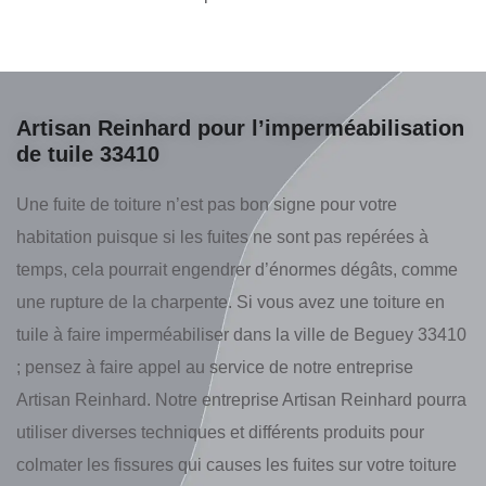
Artisan Reinhard pour l’imperméabilisation
de tuile 33410
Une fuite de toiture n’est pas bon signe pour votre
habitation puisque si les fuites ne sont pas repérées à
temps, cela pourrait engendrer d’énormes dégâts, comme
une rupture de la charpente. Si vous avez une toiture en
tuile à faire imperméabiliser dans la ville de Beguey 33410
; pensez à faire appel au service de notre entreprise
Artisan Reinhard. Notre entreprise Artisan Reinhard pourra
utiliser diverses techniques et différents produits pour
colmater les fissures qui causes les fuites sur votre toiture