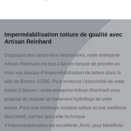
Imperméabilisation toiture de qualité avec
Artisan Reinhard
Disposant des savoir-faire nécessaires, notre entreprise
Artisan Reinhard est tout à fait en mesure de prendre en
main vos travaux d’imperméabilisation de toiture dans la
ville de Berson 33390. Pour renforcer l’étanchéité de votre
toiture à Berson ; notre entreprise Artisan Reinhard vous
propose de réaliser un traitement hydrofuge de votre
toiture. Pour une meilleure isolation toiture et une meilleure
étanchéité, sachez que cette technique
d’imperméabilisation est excellente. Ainsi, pour bénéficier