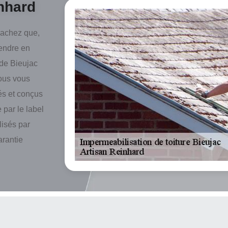
nhard
sachez que,
rendre en
 de Bieujac
nous vous
és et conçus
 par le label
lisés par
arantie