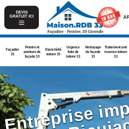
DEVIS
GRATUIT ICI
AR
Peintre et
Urgence
Nettoyage
Traitement anti
Façadier
Etanchéité
peinture de
fuite de
de façade
mousse toiture
33
toiture 33
façade 33
toiture 33
33
33