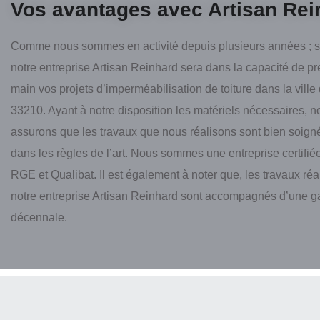
Vos avantages avec Artisan Rei
Comme nous sommes en activité depuis plusieurs années ; 
notre entreprise Artisan Reinhard sera dans la capacité de p
main vos projets d’imperméabilisation de toiture dans la ville
33210. Ayant à notre disposition les matériels nécessaires, 
assurons que les travaux que nous réalisons sont bien soign
dans les règles de l’art. Nous sommes une entreprise certifiée
RGE et Qualibat. Il est également à noter que, les travaux réa
notre entreprise Artisan Reinhard sont accompagnés d’une g
décennale.