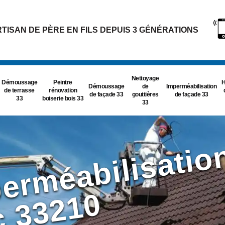
TISAN DE PÈRE EN FILS DEPUIS 3 GÉNÉRATIONS
Nettoyage
Démoussage
Peintre
H
Démoussage
de
Imperméabilisation
de terrasse
rénovation
de façade 33
gouttières
de façade 33
33
boiserie bois 33
33