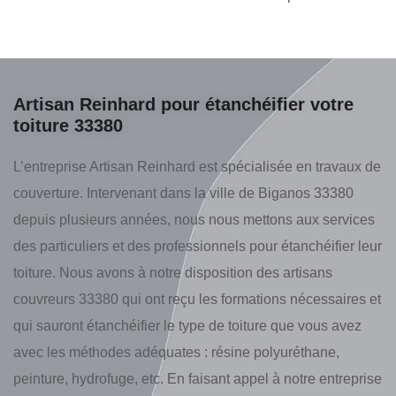
Artisan Reinhard pour étanchéifier votre
toiture 33380
L’entreprise Artisan Reinhard est spécialisée en travaux de
couverture. Intervenant dans la ville de Biganos 33380
depuis plusieurs années, nous nous mettons aux services
des particuliers et des professionnels pour étanchéifier leur
toiture. Nous avons à notre disposition des artisans
couvreurs 33380 qui ont reçu les formations nécessaires et
qui sauront étanchéifier le type de toiture que vous avez
avec les méthodes adéquates : résine polyuréthane,
peinture, hydrofuge, etc. En faisant appel à notre entreprise