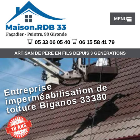
MENU
05 33 06 05 40
06 15 58 41 79
ARTISAN DE PÈRE EN FILS DEPUIS 3 GÉNÉRATIONS
E
ntr
e
e
i
m
p
er
m
a
bili
s
ati
o
n
d
t
oit
ur
e
Bi
g
a
n
o
s
3
3
3
8
pri
s
e
é
0