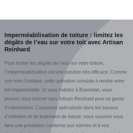
Imperméabilisation de toiture : limitez les
dégâts de l’eau sur votre toit avec Artisan
Reinhard
Pour limiter les dégâts de l’eau sur votre toiture,
l’imperméabilisation est une solution très efficace. Comme
son nom l’indique, cette opération consiste à rendre votre
toit imperméable. Si vous habitez à Bonnetan, vous
pouvez vous tourner vers Artisan Reinhard pour ce genre
d’intervention. Couvreurs spécialisés dans les travaux
d’entretien et de traitement de toiture, nous saurons vous
faire une prestation conforme aux normes et à vos