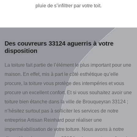
pluie de s’infiltrer par votre toit.
Des couvreurs 33124 aguerris à votre
disposition
La toiture fait partie de l’élément le plus important pour une
maison. En effet, mis à part le côté esthétique qu’elle
procure, la toiture vous protège des intempéries et vous
procure un excellent confort. Et si vous souhaitez avoir une
toiture bien étanche dans la ville de Brouqueyran 33124 ;
n’hésitez surtout pas à solliciter les services de notre
entreprise Artisan Reinhard pour réaliser une
imperméabilisation de votre toiture. Nous avons à notre