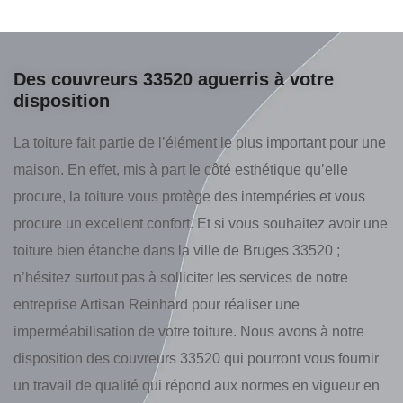
Des couvreurs 33520 aguerris à votre
disposition
La toiture fait partie de l’élément le plus important pour une
maison. En effet, mis à part le côté esthétique qu’elle
procure, la toiture vous protège des intempéries et vous
procure un excellent confort. Et si vous souhaitez avoir une
toiture bien étanche dans la ville de Bruges 33520 ;
n’hésitez surtout pas à solliciter les services de notre
entreprise Artisan Reinhard pour réaliser une
imperméabilisation de votre toiture. Nous avons à notre
disposition des couvreurs 33520 qui pourront vous fournir
un travail de qualité qui répond aux normes en vigueur en