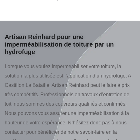
Artisan Reinhard pour une
imperméabilisation de toiture par un
hydrofuge
Lorsque vous voulez imperméabiliser votre toiture, la
solution la plus utilisée est l’application d’un hydrofuge. A
Castillon La Bataille, Artisan Reinhard peut le faire à prix
très compétitifs. Professionnels en travaux d’entretien de
toit, nous sommes des couvreurs qualifiés et confirmés.
Nous pouvons vous assurer une imperméabilisation à la
hauteur de votre espérance. N’hésitez donc pas à nous
contacter pour bénéficier de notre savoir-faire en la