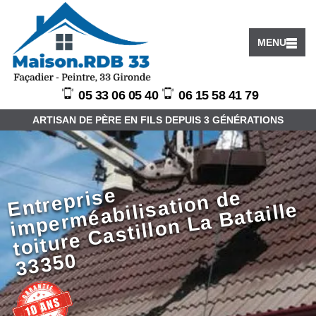
MENU
05 33 06 05 40
06 15 58 41 79
ARTISAN DE PÈRE EN FILS DEPUIS 3 GÉNÉRATIONS
ntr
e
e
i
m
p
er
m
é
a
bili
ati
o
n
d
t
oit
ur
e
C
a
still
o
n
L
a
B
at
aill
3
3
3
5
pri
s
e
E
s
e
0