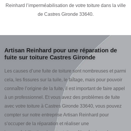
Reinhard l’imperméabilisation de votre toiture dans la ville
de Castres Gironde 33640.
Artisan Reinhard pour une réparation de
fuite sur toiture Castres Gironde
Les causes d’une fuite de toiture sont nombreuses et parmi
cela, les fissures sur la tuile, le faîtage, mais pour pouvoir
connaître l’origine de la fuite, il est important de faire appel
à un professionnel. Et vous avez des problèmes de fuite
avec votre toiture à Castres Gironde 33640, vous pouvez
compter sur notre entreprise Artisan Reinhard pour
s’occuper de la réparation et réaliser une