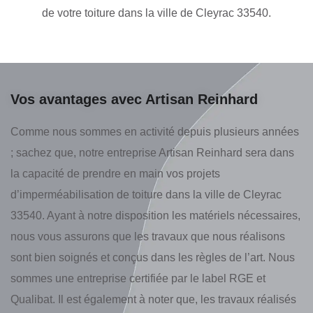
de votre toiture dans la ville de Cleyrac 33540.
Vos avantages avec Artisan Reinhard
Comme nous sommes en activité depuis plusieurs années
; sachez que, notre entreprise Artisan Reinhard sera dans
la capacité de prendre en main vos projets
d’imperméabilisation de toiture dans la ville de Cleyrac
33540. Ayant à notre disposition les matériels nécessaires,
nous vous assurons que les travaux que nous réalisons
sont bien soignés et conçus dans les règles de l’art. Nous
sommes une entreprise certifiée par le label RGE et
Qualibat. Il est également à noter que, les travaux réalisés