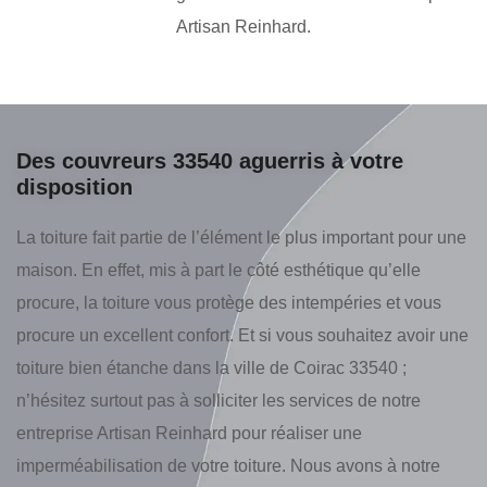
Artisan Reinhard.
Des couvreurs 33540 aguerris à votre
disposition
La toiture fait partie de l’élément le plus important pour une
maison. En effet, mis à part le côté esthétique qu’elle
procure, la toiture vous protège des intempéries et vous
procure un excellent confort. Et si vous souhaitez avoir une
toiture bien étanche dans la ville de Coirac 33540 ;
n’hésitez surtout pas à solliciter les services de notre
entreprise Artisan Reinhard pour réaliser une
imperméabilisation de votre toiture. Nous avons à notre