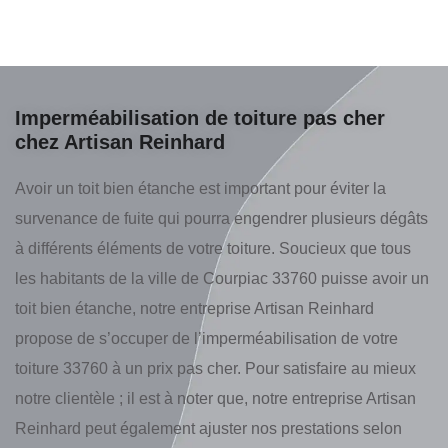
Imperméabilisation de toiture pas cher
chez Artisan Reinhard
Avoir un toit bien étanche est important pour éviter la
survenance de fuite qui pourra engendrer plusieurs dégâts
à différents éléments de votre toiture. Soucieux que tous
les habitants de la ville de Courpiac 33760 puisse avoir un
toit bien étanche, notre entreprise Artisan Reinhard
propose de s’occuper de l’imperméabilisation de votre
toiture 33760 à un prix pas cher. Pour satisfaire au mieux
notre clientèle ; il est à noter que, notre entreprise Artisan
Reinhard peut également ajuster nos prestations selon