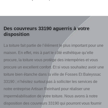
Des couvreurs 33190 aguerris à votre
disposition
La toiture fait partie de l’élément le plus important pour une
maison. En effet, mis à part le côté esthétique qu’elle
procure, la toiture vous protège des intempéries et vous
procure un excellent confort. Et si vous souhaitez avoir une
toiture bien étanche dans la ville de Fosses Et Baleyssac
33190 ; n’hésitez surtout pas à solliciter les services de
notre entreprise Artisan Reinhard pour réaliser une
imperméabilisation de votre toiture. Nous avons à notre
disposition des couvreurs 33190 qui pourront vous fournir