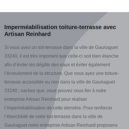
Imperméabilisation toiture-terrasse avec
Artisan Reinhard
Si vous avez un toit-terrasse dans la ville de Gauriaguet
33240, il est très important que celle-ci soit bien étanche
afin d’éviter les dégâts des eaux et éviter également
l’écroulement de la structure. Que vous ayez une toiture-
terrasse accessible ou non dans la ville de Gauriaguet
33240 ; sachez que, vous pouvez vous fier à notre
entreprise Artisan Reinhard pour réaliser
l’imperméabilisation de cette dernière. Pour renforcer
l’étanchéité de votre toit-terrasse dans la ville de
Gauriaguet notre entreprise Artisan Reinhard proposera