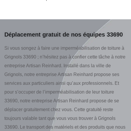
Déplacement gratuit de nos équipes 33690
Si vous songez à faire une imperméabilisation de toiture à
Grignols 33690 ; n’hésitez pas à confier cette tâche à notre
entreprise Artisan Reinhard. Installé dans la ville de
Grignols, notre entreprise Artisan Reinhard propose ses
services aux particuliers ainsi qu’aux professionnels. Et
pour s’occuper de l’imperméabilisation de leur toiture
33690, notre entreprise Artisan Reinhard propose de se
déplacer gratuitement chez vous. Cette gratuité reste
toujours valable tant que vous vous trouver à Grignols
33690. Le transport des matériels et des produits que nous