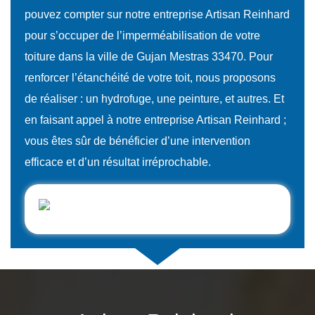
pouvez compter sur notre entreprise Artisan Reinhard
pour s’occuper de l’imperméabilisation de votre
toiture dans la ville de Gujan Mestras 33470. Pour
renforcer l’étanchéité de votre toit, nous proposons
de réaliser : un hydrofuge, une peinture, et autres. Et
en faisant appel à notre entreprise Artisan Reinhard ;
vous êtes sûr de bénéficier d’une intervention
efficace et d’un résultat irréprochable.