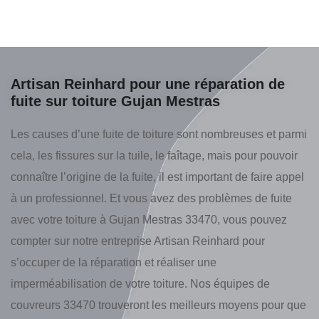
Artisan Reinhard pour une réparation de
fuite sur toiture Gujan Mestras
Les causes d’une fuite de toiture sont nombreuses et parmi
cela, les fissures sur la tuile, le faîtage, mais pour pouvoir
connaître l’origine de la fuite, il est important de faire appel
à un professionnel. Et vous avez des problèmes de fuite
avec votre toiture à Gujan Mestras 33470, vous pouvez
compter sur notre entreprise Artisan Reinhard pour
s’occuper de la réparation et réaliser une
imperméabilisation de votre toiture. Nos équipes de
couvreurs 33470 trouveront les meilleurs moyens pour que