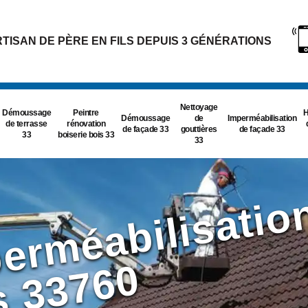
TISAN DE PÈRE EN FILS DEPUIS 3 GÉNÉRATIONS
Nettoyage
Démoussage
Peintre
H
Démoussage
de
Imperméabilisation
de terrasse
rénovation
de façade 33
gouttières
de façade 33
33
boiserie bois 33
33