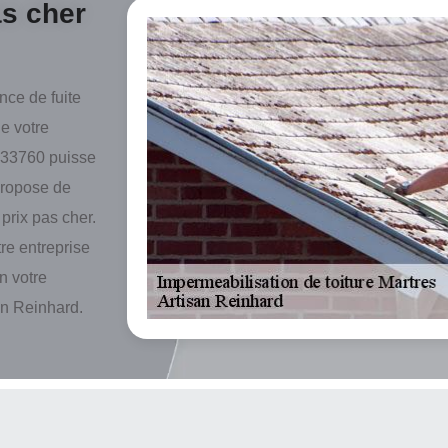
as cher
nce de fuite
e votre
s 33760 puisse
 propose de
prix pas cher.
tre entreprise
n votre
san Reinhard.