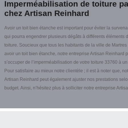
Imperméabilisation de toiture p
chez Artisan Reinhard
Avoir un toit bien étanche est important pour éviter la survena
qui pourra engendrer plusieurs dégâts à différents éléments d
toiture. Soucieux que tous les habitants de la ville de Martre
avoir un toit bien étanche, notre entreprise Artisan Reinhard
s’occuper de l’imperméabilisation de votre toiture 33760 à un 
Pour satisfaire au mieux notre clientèle ; il est à noter que, no
Artisan Reinhard peut également ajuster nos prestations selo
budget. Ainsi, n’hésitez plus à solliciter notre entreprise Arti