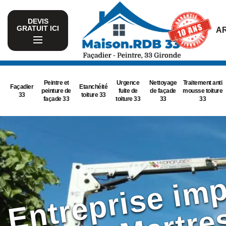
DEVIS
GRATUIT ICI
AR
Peintre et
Urgence
Nettoyage
Traitement anti
Façadier
Etanchéité
peinture de
fuite de
de façade
mousse toiture
33
toiture 33
façade 33
toiture 33
33
33