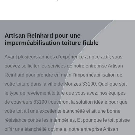
Artisan Reinhard pour une
imperméabilisation toiture fiable
Ayant plusieurs années d’expérience à notre actif, vous
pouvez solliciter les services de notre entreprise Artisan
Reinhard pour prendre en main l’imperméabilisation de
votre toiture dans la ville de Morizes 33190. Quel que soit
le type de revêtement toiture que vous avez, nos équipes
de couvreurs 33190 trouveront la solution idéale pour que
votre toit ait une excellente étanchéité et ait une bonne
résistance contre les intempéries. Et pour que le toit puisse
offrir une étanchéité optimale, notre entreprise Artisan