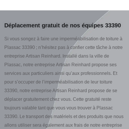
Déplacement gratuit de nos équipes 33390
Si vous songez à faire une imperméabilisation de toiture à
Plassac 33390 ; n’hésitez pas à confier cette tâche à notre
entreprise Artisan Reinhard. Installé dans la ville de
Plassac, notre entreprise Artisan Reinhard propose ses
services aux particuliers ainsi qu’aux professionnels. Et
pour s’occuper de l’imperméabilisation de leur toiture
33390, notre entreprise Artisan Reinhard propose de se
déplacer gratuitement chez vous. Cette gratuité reste
toujours valable tant que vous vous trouver à Plassac
33390. Le transport des matériels et des produits que nous
allons utiliser sera également aux frais de notre entreprise