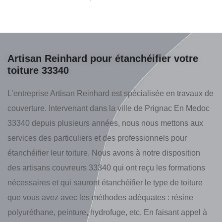
Artisan Reinhard pour étanchéifier votre
toiture 33340
L’entreprise Artisan Reinhard est spécialisée en travaux de
couverture. Intervenant dans la ville de Prignac En Medoc
33340 depuis plusieurs années, nous nous mettons aux
services des particuliers et des professionnels pour
étanchéifier leur toiture. Nous avons à notre disposition
des artisans couvreurs 33340 qui ont reçu les formations
nécessaires et qui sauront étanchéifier le type de toiture
que vous avez avec les méthodes adéquates : résine
polyuréthane, peinture, hydrofuge, etc. En faisant appel à