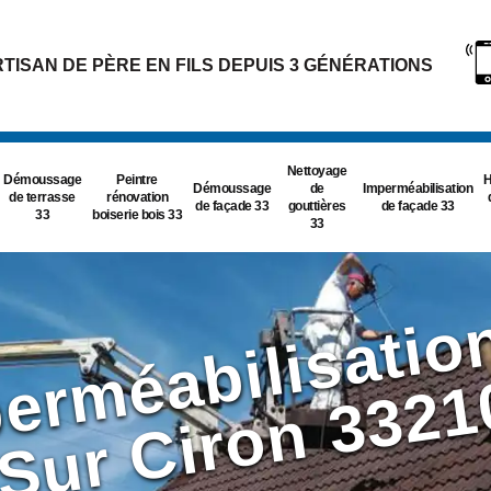
TISAN DE PÈRE EN FILS DEPUIS 3 GÉNÉRATIONS
Nettoyage
Démoussage
Peintre
H
Démoussage
de
Imperméabilisation
de terrasse
rénovation
de façade 33
gouttières
de façade 33
33
boiserie bois 33
33