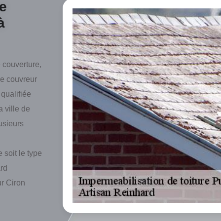
se
à
 couverture,
ue couvreur
 qualifiée
 ville de
usieurs
 soit le type
ard
ur Ciron