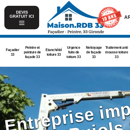
DEVIS
GRATUIT ICI
AR
Peintre et
Urgence
Nettoyage
Traitement anti
Façadier
Etanchéité
peinture de
fuite de
de façade
mousse toiture
33
toiture 33
façade 33
toiture 33
33
33