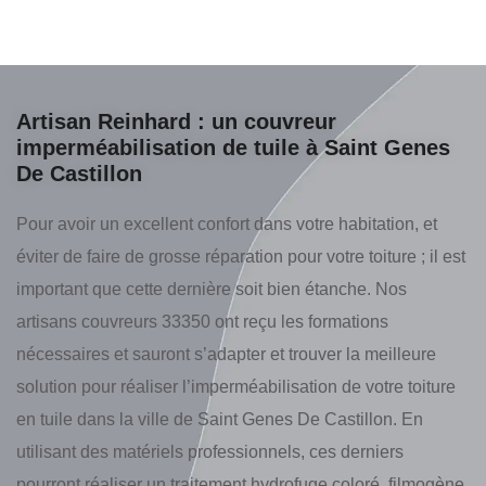
Artisan Reinhard : un couvreur
imperméabilisation de tuile à Saint Genes
De Castillon
Pour avoir un excellent confort dans votre habitation, et
éviter de faire de grosse réparation pour votre toiture ; il est
important que cette dernière soit bien étanche. Nos
artisans couvreurs 33350 ont reçu les formations
nécessaires et sauront s’adapter et trouver la meilleure
solution pour réaliser l’imperméabilisation de votre toiture
en tuile dans la ville de Saint Genes De Castillon. En
utilisant des matériels professionnels, ces derniers
pourront réaliser un traitement hydrofuge coloré, filmogène,