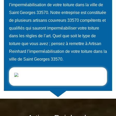
l’imperméabilisation de votre toiture dans la ville de
Saint Georges 33570. Notre entreprise est constituée
de plusieurs artisans couvreurs 33570 compétents et
qualifiés qui sauront imperméabiliser votre toiture
dans les règles de l’art. Quel que soit le type de
toiture que vous avez ; pensez à remettre à Artisan
Reinhard l’imperméabilisation de votre toiture dans la
ville de Saint Georges 33570.