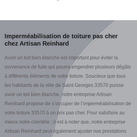
Imperméabilisation de toiture pas cher
chez Artisan Reinhard
Avoir un toit bien étanche est important pour éviter la
survenance de fuite qui pourra engendrer plusieurs dégâts
à différents éléments de votre toiture. Soucieux que tous
les habitants de la ville de Saint Georges 33570 puisse
avoir un toit bien étanche, notre entreprise Artisan
Reinhard propose de s’occuper de l’imperméabilisation de
votre toiture 33570 à un prix pas cher. Pour satisfaire au
mieux notre clientèle ; il est à noter que, notre entreprise
Artisan Reinhard peut également ajuster nos prestations