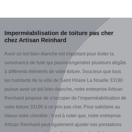
Imperméabilisation de toiture pas cher
chez Artisan Reinhard
Avoir un toit bien étanche est important pour éviter la
survenance de fuite qui pourra engendrer plusieurs dégâts
à différents éléments de votre toiture. Soucieux que tous
les habitants de la ville de Saint Hilaire La Noaille 33190
puisse avoir un toit bien étanche, notre entreprise Artisan
Reinhard propose de s’occuper de l’imperméabilisation de
votre toiture 33190 à un prix pas cher. Pour satisfaire au
mieux notre clientèle ; il est à noter que, notre entreprise
Artisan Reinhard peut également ajuster nos prestations