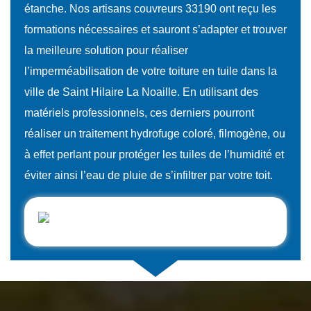
étanche. Nos artisans couvreurs 33190 ont reçu les
formations nécessaires et sauront s’adapter et trouver
la meilleure solution pour réaliser
l’imperméabilisation de votre toiture en tuile dans la
ville de Saint Hilaire La Noaille. En utilisant des
matériels professionnels, ces derniers pourront
réaliser un traitement hydrofuge coloré, filmogène, ou
à effet perlant pour protéger les tuiles de l’humidité et
éviter ainsi l’eau de pluie de s’infiltrer par votre toit.