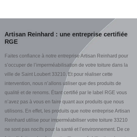
Artisan Reinhard : une entreprise certifiée
RGE
Faites confiance à notre entreprise Artisan Reinhard pour
s’occuper de l’imperméabilisation de votre toiture dans la
ville de Saint Loubert 33210. Et pour réaliser cette
intervention, nous n’allons utiliser que des produits de
qualité et de renoms. Étant certifié par le label RGE vous
n’avez pas à vous en faire quant aux produits que nous
utilisons. En effet, les produits que notre entreprise Artisan
Reinhard utilise pour imperméabiliser votre toiture 33210
ne sont pas nocifs pour la santé et l’environnement. De ce