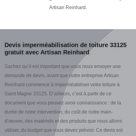
Artisan Reinhard.
Devis imperméabilisation de toiture 33125
gratuit avec Artisan Reinhard
Sachez qu’il est important que vous nous envoyer une
demande de devis, avant que notre entreprise Artisan
Reinhard commence à imperméabiliser votre toiture à
Saint Magne 33125. D’ailleurs, c’est à partir de ce
document que vous pouvez avoir connaissance : de la
durée de notre intervention, du coût de notre main-
d’œuvre, des matériels et des produits que nous allons
utiliser, du budget que vous devez prévoir. Ce devis est