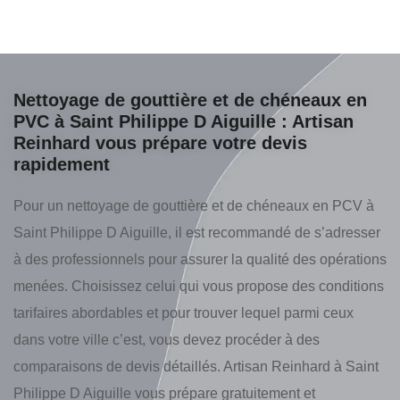
Nettoyage de gouttière et de chéneaux en
PVC à Saint Philippe D Aiguille : Artisan
Reinhard vous prépare votre devis
rapidement
Pour un nettoyage de gouttière et de chéneaux en PCV à
Saint Philippe D Aiguille, il est recommandé de s’adresser
à des professionnels pour assurer la qualité des opérations
menées. Choisissez celui qui vous propose des conditions
tarifaires abordables et pour trouver lequel parmi ceux
dans votre ville c’est, vous devez procéder à des
comparaisons de devis détaillés. Artisan Reinhard à Saint
Philippe D Aiguille vous prépare gratuitement et