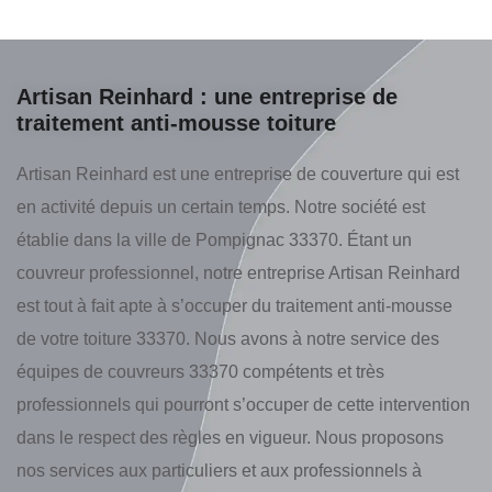
Artisan Reinhard : une entreprise de
traitement anti-mousse toiture
Artisan Reinhard est une entreprise de couverture qui est
en activité depuis un certain temps. Notre société est
établie dans la ville de Pompignac 33370. Étant un
couvreur professionnel, notre entreprise Artisan Reinhard
est tout à fait apte à s’occuper du traitement anti-mousse
de votre toiture 33370. Nous avons à notre service des
équipes de couvreurs 33370 compétents et très
professionnels qui pourront s’occuper de cette intervention
dans le respect des règles en vigueur. Nous proposons
nos services aux particuliers et aux professionnels à