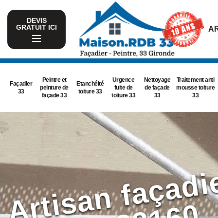
DEVIS
GRATUIT ICI
AR
Peintre et
Urgence
Nettoyage
Traitement anti
Façadier
Etanchéité
peinture de
fuite de
de façade
mousse toiture
33
toiture 33
façade 33
toiture 33
33
33