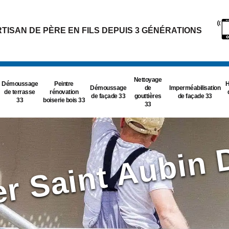
TISAN DE PÈRE EN FILS DEPUIS 3 GÉNÉRATIONS
Nettoyage
Démoussage
Peintre
H
Démoussage
de
Imperméabilisation
de terrasse
rénovation
de façade 33
gouttières
de façade 33
33
boiserie bois 33
33