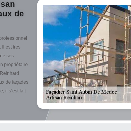
isan
aux de
professionnel
Il est très
 de ses
n propriétaire
n Reinhard
aux de façades
 il s’est fait