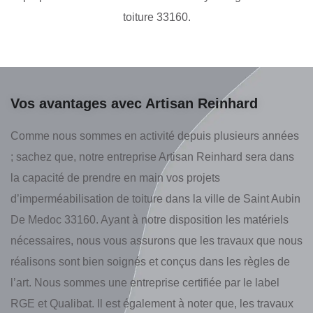
toiture 33160.
Vos avantages avec Artisan Reinhard
Comme nous sommes en activité depuis plusieurs années
; sachez que, notre entreprise Artisan Reinhard sera dans
la capacité de prendre en main vos projets
d’imperméabilisation de toiture dans la ville de Saint Aubin
De Medoc 33160. Ayant à notre disposition les matériels
nécessaires, nous vous assurons que les travaux que nous
réalisons sont bien soignés et conçus dans les règles de
l’art. Nous sommes une entreprise certifiée par le label
RGE et Qualibat. Il est également à noter que, les travaux