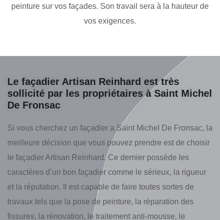
peinture sur vos façades. Son travail sera à la hauteur de
vos exigences.
Le façadier Artisan Reinhard est très
sollicité par les propriétaires à Saint Michel
De Fronsac
Si vous cherchez un façadier a Saint Michel De Fronsac, la
meilleure décision que vous pouvez prendre est de choisir
le façadier Artisan Reinhard. Ce dernier possède les
caractères d’un bon façadier comme le sérieux, la rigueur
et la réputation. Il est capable de faire toutes sortes de
travaux tels que la pose de peinture, la réparation des
fissures, la rénovation, le traitement anti-mousse, le