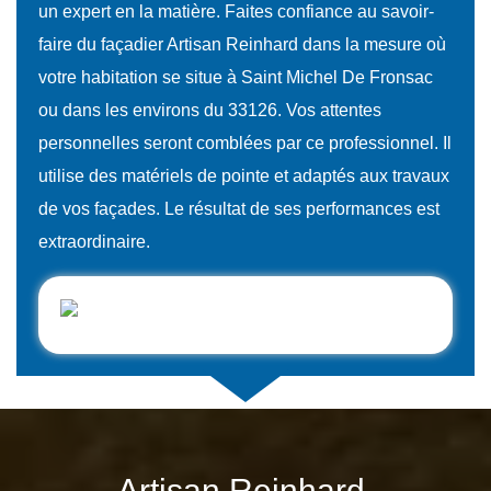
un expert en la matière. Faites confiance au savoir-
faire du façadier Artisan Reinhard dans la mesure où
votre habitation se situe à Saint Michel De Fronsac
ou dans les environs du 33126. Vos attentes
personnelles seront comblées par ce professionnel. Il
utilise des matériels de pointe et adaptés aux travaux
de vos façades. Le résultat de ses performances est
extraordinaire.
Artisan Reinhard,