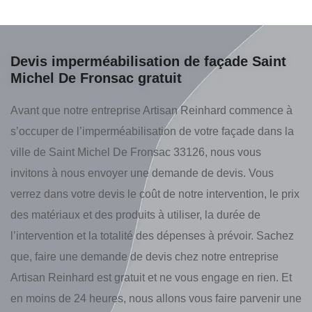
Devis imperméabilisation de façade Saint
Michel De Fronsac gratuit
Avant que notre entreprise Artisan Reinhard commence à
s’occuper de l’imperméabilisation de votre façade dans la
ville de Saint Michel De Fronsac 33126, nous vous
invitons à nous envoyer une demande de devis. Vous
verrez dans votre devis le coût de notre intervention, le prix
des matériaux et des produits à utiliser, la durée de
l’intervention et la totalité des dépenses à prévoir. Sachez
que, faire une demande de devis chez notre entreprise
Artisan Reinhard est gratuit et ne vous engage en rien. Et
en moins de 24 heures, nous allons vous faire parvenir une