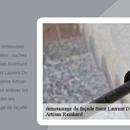
et démousser
nées ; sachez
tisan Reinhard
int Laurent Du
eprise Artisan
ur enlever les
iter les
lage de façade