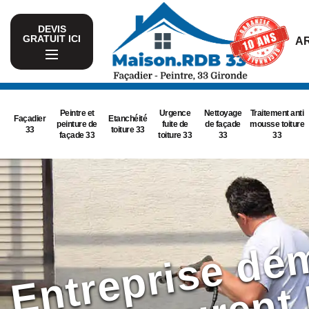
DEVIS
GRATUIT ICI
AR
Peintre et
Urgence
Nettoyage
Traitement anti
Façadier
Etanchéité
peinture de
fuite de
de façade
mousse toiture
33
toiture 33
façade 33
toiture 33
33
33