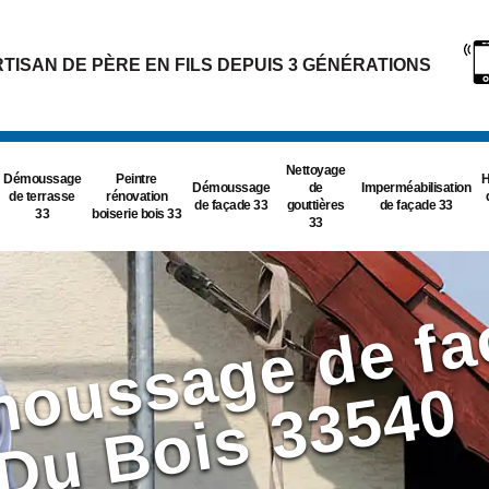
TISAN DE PÈRE EN FILS DEPUIS 3 GÉNÉRATIONS
Nettoyage
Démoussage
Peintre
H
Démoussage
de
Imperméabilisation
de terrasse
rénovation
de façade 33
gouttières
de façade 33
33
boiserie bois 33
33
0