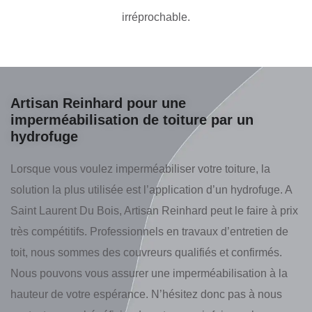
irréprochable.
Artisan Reinhard pour une
imperméabilisation de toiture par un
hydrofuge
Lorsque vous voulez imperméabiliser votre toiture, la
solution la plus utilisée est l’application d’un hydrofuge. A
Saint Laurent Du Bois, Artisan Reinhard peut le faire à prix
très compétitifs. Professionnels en travaux d’entretien de
toit, nous sommes des couvreurs qualifiés et confirmés.
Nous pouvons vous assurer une imperméabilisation à la
hauteur de votre espérance. N’hésitez donc pas à nous