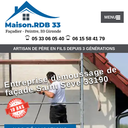
MENU
05 33 06 05 40
06 15 58 41 79
ARTISAN DE PÈRE EN FILS DEPUIS 3 GÉNÉRATIONS
E
ntr
e
pri
s
d
é
m
o
u
s
s
a
g
e
d
e
f
a
ç
a
d
e
S
ai
nt
S
e
v
e
3
3
1
9
e
0