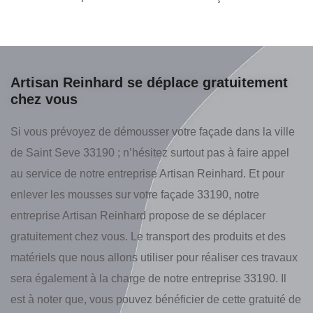
Artisan Reinhard se déplace gratuitement
chez vous
Si vous prévoyez de démousser votre façade dans la ville
de Saint Seve 33190 ; n’hésitez surtout pas à faire appel
au service de notre entreprise Artisan Reinhard. Et pour
enlever les mousses sur votre façade 33190, notre
entreprise Artisan Reinhard propose de se déplacer
gratuitement chez vous. Le transport des produits et des
matériels que nous allons utiliser pour réaliser ces travaux
sera également à la charge de notre entreprise 33190. Il
est à noter que, vous pouvez bénéficier de cette gratuité de