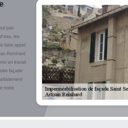
e
out pas
 d’eau, les
e faire appel
isan Reinhard
nir un travail
otre façade
arfaitement
de notre