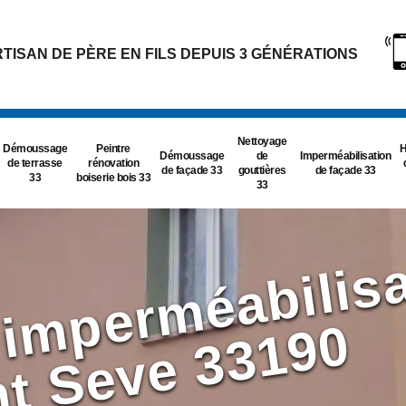
TISAN DE PÈRE EN FILS DEPUIS 3 GÉNÉRATIONS
Nettoyage
Démoussage
Peintre
H
Démoussage
de
Imperméabilisation
de terrasse
rénovation
de façade 33
gouttières
de façade 33
33
boiserie bois 33
33
e
0