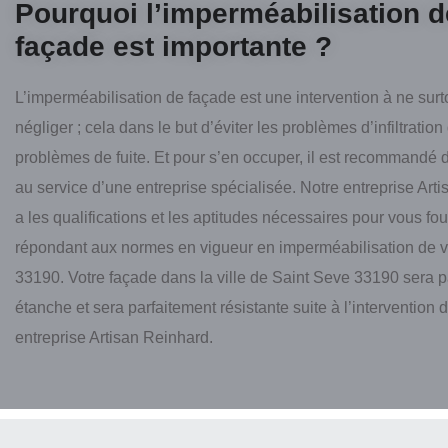
Pourquoi l’imperméabilisation d
façade est importante ?
L’imperméabilisation de façade est une intervention à ne surt
négliger ; cela dans le but d’éviter les problèmes d’infiltration
problèmes de fuite. Et pour s’en occuper, il est recommandé d
au service d’une entreprise spécialisée. Notre entreprise Art
a les qualifications et les aptitudes nécessaires pour vous four
répondant aux normes en vigueur en imperméabilisation de v
33190. Votre façade dans la ville de Saint Seve 33190 sera p
étanche et sera parfaitement résistante suite à l’intervention 
entreprise Artisan Reinhard.