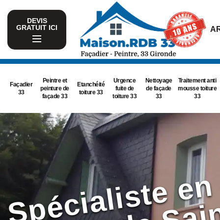
DEVIS
GRATUIT ICI
AR
Peintre et
Urgence
Nettoyage
Traitement anti
Façadier
Etanchéité
peinture de
fuite de
de façade
mousse toiture
33
toiture 33
façade 33
toiture 33
33
33